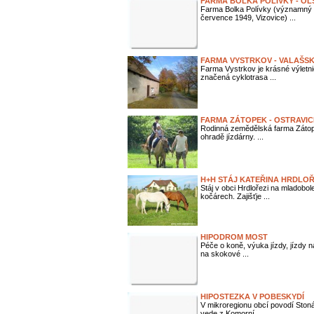
FARMA BOLKA POLÍVKY - OL
Farma Bolka Polívky (významný č
července 1949, Vizovice) ...
FARMA VYSTRKOV - VALAŠSK
Farma Vystrkov je krásné výletn
značená cyklotrasa ...
FARMA ZÁTOPEK - OSTRAVIC
Rodinná zemědělská farma Zátope
ohradě jízdárny. ...
H+H STÁJ KATEŘINA HRDLO
Stáj v obci Hrdlořezi na mladobol
kočárech. Zajišťje ...
HIPODROM MOST
Péče o koně, výuka jízdy, jízdy n
na skokové ...
HIPOSTEZKA V POBESKYDÍ
V mikroregionu obcí povodí Ston
vede z Komorní ...