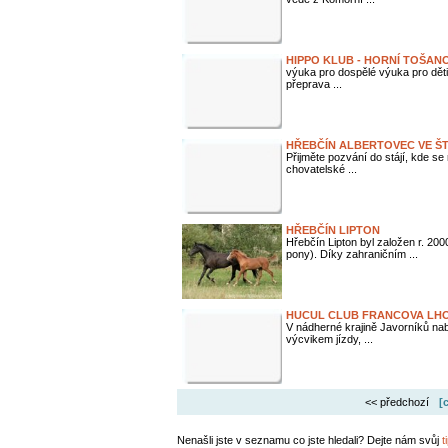
HIPPO KLUB - HORNÍ TOŠAN
výuka pro dospělé výuka pro děti
přeprava ...
HŘEBČÍN ALBERTOVEC VE Š
Přijměte pozvání do stájí, kde se
chovatelské ...
HŘEBČÍN LIPTON
Hřebčín Lipton byl založen r. 
pony). Díky zahraničním ...
HUCUL CLUB FRANCOVA LH
V nádherné krajině Javorníků nab
výcvikem jízdy, ...
<< předchozí
[
Nenašli jste v seznamu co jste hledali? Dejte nám svůj
t