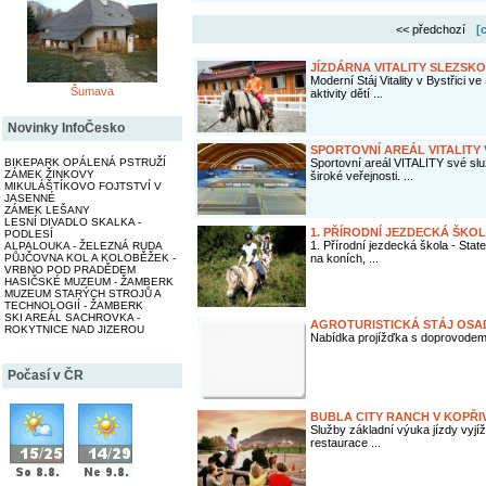
<< předchozí
[
JÍZDÁRNA VITALITY SLEZSKO
Moderní Stáj Vitality v Bystřici
Šumava
aktivity dětí ...
Novinky InfoČesko
SPORTOVNÍ AREÁL VITALITY
BIKEPARK OPÁLENÁ PSTRUŽÍ
Sportovní areál VITALITY své slu
ZÁMEK ŽINKOVY
široké veřejnosti. ...
MIKULÁŠTÍKOVO FOJTSTVÍ V
JASENNÉ
ZÁMEK LEŠANY
LESNÍ DIVADLO SKALKA -
1. PŘÍRODNÍ JEZDECKÁ ŠKO
PODLESÍ
1. Přírodní jezdecká škola - Stat
ALPALOUKA - ŽELEZNÁ RUDA
PŮJČOVNA KOL A KOLOBĚŽEK -
na koních, ...
VRBNO POD PRADĚDEM
HASIČSKÉ MUZEUM - ŽAMBERK
MUZEUM STARÝCH STROJŮ A
TECHNOLOGIÍ - ŽAMBERK
SKI AREÁL SACHROVKA -
AGROTURISTICKÁ STÁJ OSA
ROKYTNICE NAD JIZEROU
Nabídka projížďka s doprovodem 
Počasí v ČR
BUBLA CITY RANCH V KOPŘIV
Služby základní výuka jízdy vyjíž
restaurace ...