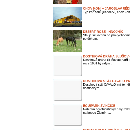
CHOV KONÍ – JAROSLAV RÉD
Typ zařízení: jezdectví, chov kon
DESERT ROSE - HNOJNÍK
Stáj je situována na jihovýchodním
potůčkem. ...
DOSTIHOVÁ DRÁHA SLUŠOVI
Dostihová dráha Slušovice patří
roce 1981 bývalým ...
DOSTIHOVÁ STÁJ CAVALO P
Dostihová stáj CAVALO má téměř 3
dostihovým ...
EQUIPARK SVINČICE
Nabídka agroturistických vyjíždě
na kopce Zlatník, ...