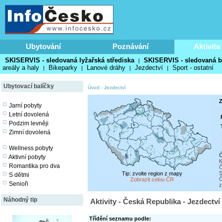
Ubytování
Poznávání
Aktivita
SKISERVIS - sledovaná lyžařská střediska
SKISERVIS - sledovaná b
|
areály a haly
Bikeparky
Lanové dráhy
Jezdectví
Sport - ostatní
|
|
|
|
Ubytovací balíčky
Úvod
-
Jezdectví
Z
Jarní pobyty
Letní dovolená
Podzim levněji
Zimní dovolená
Wellness pobyty
Č
Aktivní pobyty
K
Romantika pro dva
Č
S
Tip: zvolte region z mapy
S dětmi
Č
Zobrazit celou ČR
Senioři
z
Náhodný tip
Aktivity - Česká Republika - Jezdectví
Třídění seznamu podle: