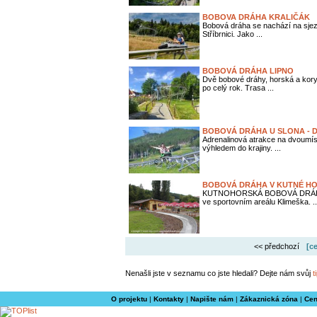
BOBOVA DRÁHA KRALIČÁK
Bobová dráha se nachází na sjez
Stříbrnici. Jako ...
BOBOVÁ DRÁHA LIPNO
Dvě bobové dráhy, horská a kory
po celý rok. Trasa ...
BOBOVÁ DRÁHA U SLONA - 
Adrenalinová atrakce na dvoumís
výhledem do krajiny. ...
BOBOVÁ DRÁHA V KUTNÉ H
KUTNOHORSKÁ BOBOVÁ DRÁHA J
ve sportovním areálu Klimeška. ..
<< předchozí
[c
Nenašli jste v seznamu co jste hledali? Dejte nám svůj
t
O projektu
|
Kontakty
|
Napište nám
|
Zákaznická zóna
|
Cen