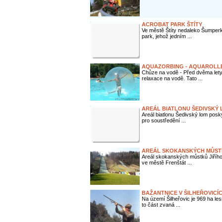
ACROBAT PARK ŠTÍTY
Ve městě Štíty nedaleko Šumperk
park, jehož jedním ...
AQUAZORBING - AQUAROLL
Chůze na vodě - Před dvěma lety 
relaxace na vodě. Tato ...
AREÁL BIATLONU ŠEDIVSKÝ
Areál biatlonu Šedivský lom poskyt
pro soustředění ...
AREÁL SKOKANSKÝCH MŮSTK
Areál skokanských můstků Jiřího
ve městě Frenštát ...
BAŽANTNICE V ŠILHEŘOVICÍ
Na území Šilheřovic je 969 ha le
to část zvaná ...