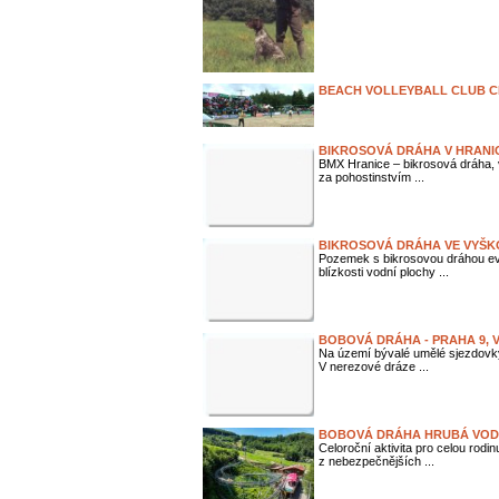
BEACH VOLLEYBALL CLUB 
BIKROSOVÁ DRÁHA V HRANI
BMX Hranice – bikrosová dráha, v
za pohostinstvím ...
BIKROSOVÁ DRÁHA VE VYŠK
Pozemek s bikrosovou dráhou ev
blízkosti vodní plochy ...
BOBOVÁ DRÁHA - PRAHA 9, V
Na území bývalé umělé sjezdovky
V nerezové dráze ...
BOBOVÁ DRÁHA HRUBÁ VO
Celoroční aktivita pro celou rod
z nebezpečnějších ...