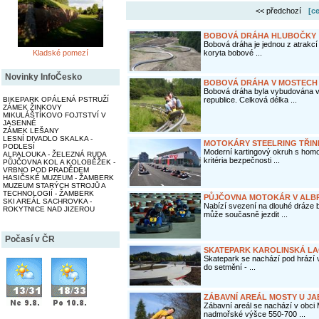
<< předchozí
[c
BOBOVÁ DRÁHA HLUBOČKY
Bobová dráha je jednou z atrakcí
Kladské pomezí
koryta bobové ...
Novinky InfoČesko
BOBOVÁ DRÁHA V MOSTECH
Bobová dráha byla vybudována v
BIKEPARK OPÁLENÁ PSTRUŽÍ
republice. Celková délka ...
ZÁMEK ŽINKOVY
MIKULÁŠTÍKOVO FOJTSTVÍ V
JASENNÉ
ZÁMEK LEŠANY
LESNÍ DIVADLO SKALKA -
MOTOKÁRY STEELRING TŘIN
PODLESÍ
Moderní kartingový okruh s homol
ALPALOUKA - ŽELEZNÁ RUDA
kritéria bezpečnosti ...
PŮJČOVNA KOL A KOLOBĚŽEK -
VRBNO POD PRADĚDEM
HASIČSKÉ MUZEUM - ŽAMBERK
MUZEUM STARÝCH STROJŮ A
TECHNOLOGIÍ - ŽAMBERK
PŮJČOVNA MOTOKÁR V ALB
SKI AREÁL SACHROVKA -
Nabízí svezení na dlouhé dráze 
ROKYTNICE NAD JIZEROU
může současně jezdit ...
Počasí v ČR
SKATEPARK KAROLINSKÁ L
Skatepark se nachází pod hrází v
do setmění - ...
ZÁBAVNÍ AREÁL MOSTY U J
Zábavní areál se nachází v obci
nadmořské výšce 550-700 ...