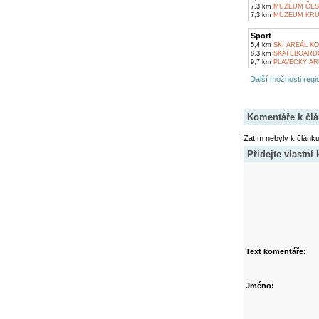
7,3 km
MUZEUM ČESK
7,3 km
MUZEUM KRU
Sport
5,4 km
SKI AREÁL KO
8,3 km
SKATEBOARDO
9,7 km
PLAVECKÝ ARE
Další možnosti regio
Komentáře k čl
Zatím nebyly k článk
Přidejte vlastní
Text komentáře:
Jméno: