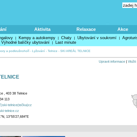
ání
Aktivita
Relaxace
Akce
ngalovy
Kempy a autokempy
Chaty
Ubytování v soukromí
Agroturi
|
|
|
|
Výhodné balíčky ubytování
Last minute
|
hory a podkrušnohoří
-
Lyžování
-
Telnice
-
SKI AREÁL TELNICE
Upravit informace
|
Vložit
TELNICE
ce , 403 38 Telnice
34 113
č)ski-telnice(tečka)cz
ski-telnice.cz
1"N, 13°55'27,684"E