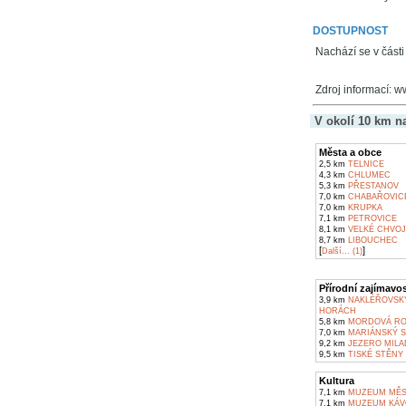
DOSTUPNOST
Nachází se v části
Zdroj informací: w
V okolí 10 km n
Města a obce
2,5 km
TELNICE
4,3 km
CHLUMEC
5,3 km
PŘESTANOV
7,0 km
CHABAŘOVIC
7,0 km
KRUPKA
7,1 km
PETROVICE
8,1 km
VELKÉ CHVO
8,7 km
LIBOUCHEC
[
]
Další... (1)
Přírodní zajímavos
3,9 km
NAKLÉŘOVSKÝ
HORÁCH
5,8 km
MORDOVÁ ROK
7,0 km
MARIÁNSKÝ S
9,2 km
JEZERO MILA
9,5 km
TISKÉ STĚNY
Kultura
7,1 km
MUZEUM MĚS
7,1 km
MUZEUM KÁVO