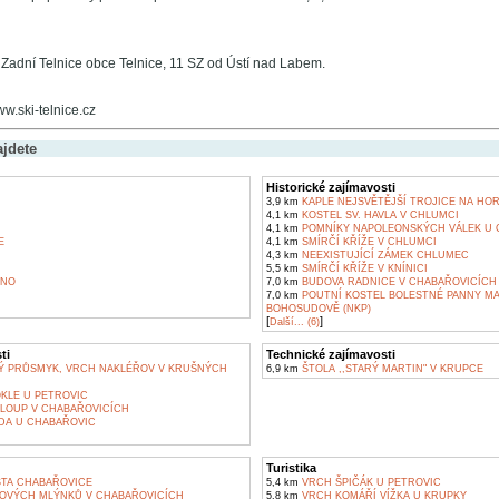
 Zadní Telnice obce Telnice, 11 SZ od Ústí nad Labem.
ww.ski-telnice.cz
ajdete
Historické zajímavosti
3,9 km
KAPLE NEJSVĚTĚJŠÍ TROJICE NA HO
4,1 km
KOSTEL SV. HAVLA V CHLUMCI
4,1 km
POMNÍKY NAPOLEONSKÝCH VÁLEK U
E
4,1 km
SMÍRČÍ KŘÍŽE V CHLUMCI
4,3 km
NEEXISTUJÍCÍ ZÁMEK CHLUMEC
5,5 km
SMÍRČÍ KŘÍŽE V KNÍNICI
JNO
7,0 km
BUDOVA RADNICE V CHABAŘOVICÍCH
7,0 km
POUTNÍ KOSTEL BOLESTNÉ PANNY MA
BOHOSUDOVĚ (NKP)
[
]
Další... (6)
ti
Technické zajímavosti
 PRŮSMYK, VRCH NAKLÉŘOV V KRUŠNÝCH
6,9 km
ŠTOLA ,,STARÝ MARTIN" V KRUPCE
LE U PETROVIC
LOUP V CHABAŘOVICÍCH
DA U CHABAŘOVIC
Turistika
TA CHABAŘOVICE
5,4 km
VRCH ŠPIČÁK U PETROVIC
VÝCH MLÝNKŮ V CHABAŘOVICÍCH
5,8 km
VRCH KOMÁŘÍ VÍŽKA U KRUPKY