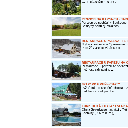
CZ je úžasným místem v ...
PENZION NA KAMYNCU - JA
Penzion se nachází v Beskydech
Beskydy nabízejí atraktivní ...
RESTAURACE OPÁLENÁ - PST
Stylová restaurace Opálená se n
Pstruží v areálu lyžařského ...
RESTAURACE U PAŘEZU NA 
Restaurace U pařezu se nachází v
možnost zahradního ...
SKI PARK GRUŇ - CHATY
Lyžařské a rekreační středisko
malebném údolí potoka ...
TURISTICKÁ CHATA SEVERK
Chata Severka se nachází v Tě
Kostelky (965 m n. m.), ...