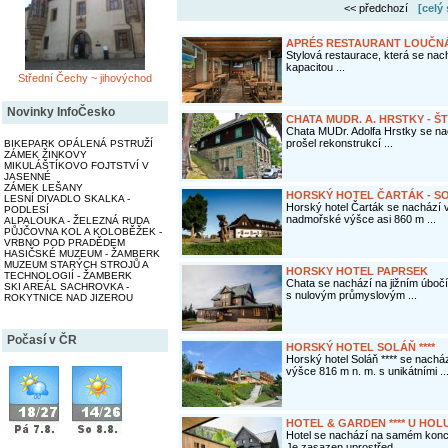
<< předchozí
[celý
APRÉS RESTAURANT LOUČN
Stylová restaurace, která se nac
kapacitou ...
Střední Čechy ~ jihovýchod
Novinky InfoČesko
CHATA MUDR. A. HRSTKY - 
Chata MUDr. Adolfa Hrstky se nac
prošel rekonstrukcí ...
BIKEPARK OPÁLENÁ PSTRUŽÍ
ZÁMEK ŽINKOVY
MIKULÁŠTÍKOVO FOJTSTVÍ V
JASENNÉ
ZÁMEK LEŠANY
HORSKÝ HOTEL ČARTÁK - S
LESNÍ DIVADLO SKALKA -
Horský hotel Čarták se nachází 
PODLESÍ
nadmořské výšce asi 860 m ...
ALPALOUKA - ŽELEZNÁ RUDA
PŮJČOVNA KOL A KOLOBĚŽEK -
VRBNO POD PRADĚDEM
HASIČSKÉ MUZEUM - ŽAMBERK
MUZEUM STARÝCH STROJŮ A
HORSKY HOTEL PAPRSEK
TECHNOLOGIÍ - ŽAMBERK
Chata se nachází na jižním úbočí
SKI AREÁL SACHROVKA -
s nulovým průmyslovým ...
ROKYTNICE NAD JIZEROU
Počasí v ČR
HORSKÝ HOTEL SOLÁŇ ****
Horský hotel Soláň **** se nach
výšce 816 m n. m. s unikátními ..
HOTEL & GARDEN **** U HOL
Hotel se nachází na samém konci
Je zasazen uprostřed ...