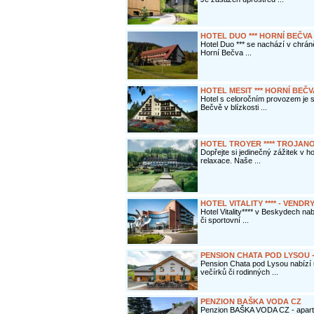
HOTEL DUO *** HORNÍ BEČVA
Hotel Duo *** se nachází v chrán
Horní Bečva ...
HOTEL MESIT *** HORNÍ BEČV
Hotel s celoročním provozem je 
Bečvě v blízkosti ...
HOTEL TROYER **** TROJAN
Dopřejte si jedinečný zážitek v ho
relaxace. Naše ...
HOTEL VITALITY **** - VENDR
Hotel Vitality**** v Beskydech nab
či sportovní ...
PENSION CHATA POD LYSOU 
Pension Chata pod Lysou nabízí 
večírků či rodinných ...
PENZION BAŠKA VODA CZ
Penzion BAŠKA VODA CZ - apar