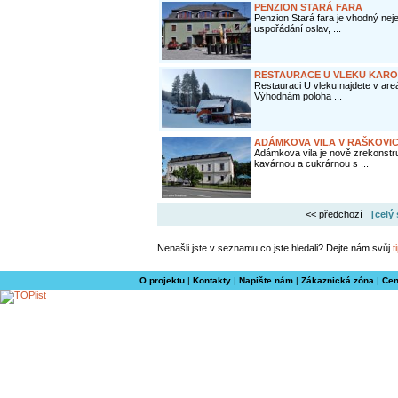
PENZION STARÁ FARA
Penzion Stará fara je vhodný neje
uspořádání oslav, ...
RESTAURACE U VLEKU KARO
Restauraci U vleku najdete v areál
Výhodnám poloha ...
ADÁMKOVA VILA V RAŠKOVIC
Adámkova vila je nově zrekonstr
kavárnou a cukrárnou s ...
<< předchozí
[celý
Nenašli jste v seznamu co jste hledali? Dejte nám svůj
t
O projektu
|
Kontakty
|
Napište nám
|
Zákaznická zóna
|
Cen