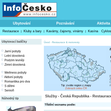
Ubytování
Poznávání
Aktivita
Restaurace
Kluby a bary
Kavárny, čajovny, vinárny
Kasína
Cyklos
|
|
|
Ubytovací balíčky
Úvod
-
Restaurace & motoresty
Z
Jarní pobyty
Letní dovolená
Podzim levněji
Zimní dovolená
Wellness pobyty
P
Aktivní pobyty
Ž
Romantika pro dva
C
z
Tip: zvolte region z mapy
S dětmi
Zobrazit celou ČR
Senioři
Služby - Česká Republika - Restaurac
Náhodný tip
Třídění seznamu podle: